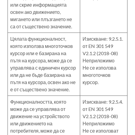
или скрие информацията
освен ако движението,
мигането или плъзгането не
са от съществено значение.
Цялата функционалност,
Изискване: 9.2.5.1.
която използва многоточков
от EN 301 549
курсор или е базирана на
V2.1.2 (2018-08)
пътя на курсора, може да се
Неприложимо
управлява с единичен курсор
Не се използва
или да не бъде базирана на
многоточков
пътя на курсора, освен ако не
курсор.
е от съществено значение.
Функционалността, която
Изискване: 9.2.5.4.
може да се управлява от
от EN 301 549
движение на устройството
V2.1.2 (2018-08)
или движението на
Неприложимо
потребителя, може да се
Не се използват