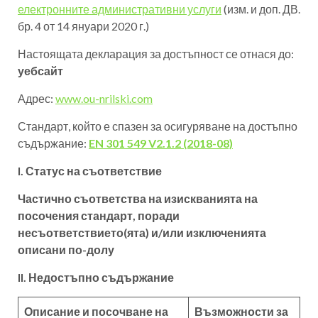
електронните административни услуги
(изм. и доп. ДВ.
бр. 4 от 14 януари 2020 г.)
Настоящата декларация за достъпност се отнася до:
уебсайт
Адрес:
www.ou-nrilski.com
Стандарт, който е спазен за осигуряване на достъпно
съдържание:
EN 301 549 V2.1.2 (2018-08)
I. Статус на съответствие
Частично съответства на изискванията на
посочения стандарт, поради
несъответствието(ята) и/или изключенията
описани по-долу
II. Недостъпно съдържание
Описание и посочване на
Възможности за