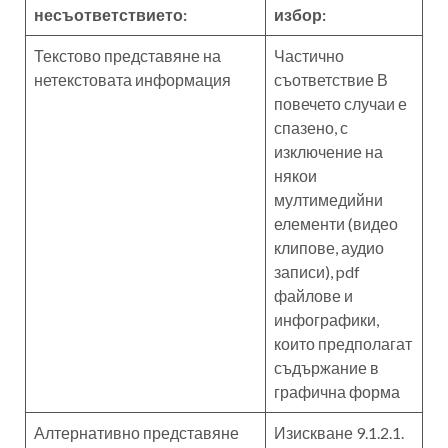
несъответствието:
избор:
Текстово представяне на
Частично
нетекстовата информация
съответствие В
повечето случаи е
спазено, с
изключение на
някои
мултимедийни
елементи (видео
клипове, аудио
записи), pdf
файлове и
инфографики,
които предполагат
съдържание в
графична форма
Алтернативно представяне
Изискване 9.1.2.1.