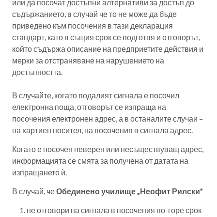
или да посочат достъпни алтернативи за достъп до
съдържанието, в случай че то не може да бъде
приведено към посочения в тази декларация
стандарт, като в същия срок се подготвя и отговорът,
който съдържа описание на предприетите действия и
мерки за отстраняване на нарушението на
достъпността.
В случайте, когато подалият сигнала е посочил
електронна поща, отговорът се изпраща на
посочения електронен адрес, а в останалите случаи –
на хартиен носител, на посочения в сигнала адрес.
Когато е посочен неверен или несъществуващ адрес,
информацията се смята за получена от датата на
изпращането ѝ.
В случай, че
Обединено училище „Неофит Рилски”
не отговори на сигнала в посочения по-горе срок