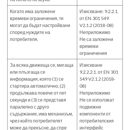
Когато има заложени
Изискване: 9.2.2.1.
времеви ограничения, те
от EN 301 549
могат да бъдат настройвани
V2.1.2 (2018-08)
според нуждите на
Неприложимо
потребителя.
Не са заложени
времеви
ограничения
За всяка движеща се, мигаща
Изискване
или плъзгаща се
9.2.2.2.1. от EN 301
информация, която (1) се
549 V2.1.2 (2018-
стартира автоматично, (2)
08)
продължава повече от пет
Неприложимо
секунди и (3) се представя
Не се използват
паралелно с друго
подвижни
съдържание, има механизъм,
компоненти от
чрез който потребителят
потребителския
може да прекъсне, да спре
интерфейс