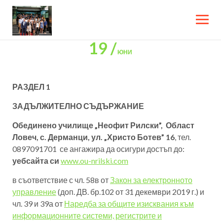
Skip
to
content
19 /
ЮНИ
РАЗДЕЛ 1
ЗАДЪЛЖИТЕЛНО СЪДЪРЖАНИЕ
Обединено училище „Неофит Рилски”, Област
Ловеч, с. Дерманци, ул. „Христо Ботев” 16
, тел.
0897091701 се ангажира да осигури достъп до:
уебсайта си
www.ou-nrilski.com
в съответствие с чл. 58в от
Закон за електронното
управление
(доп. ДВ. бр.102 от 31 декември 2019 г.) и
чл. 39 и 39а от
Наредба за общите изисквания към
информационните системи, регистрите и