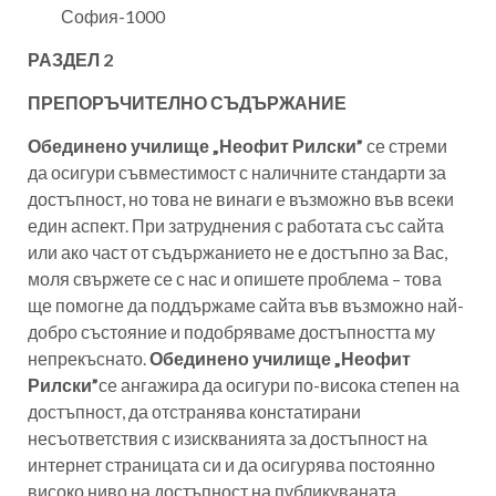
София-1000
РАЗДЕЛ 2
ПРЕПОРЪЧИТЕЛНО СЪДЪРЖАНИЕ
Обединено училище „Неофит Рилски”
се стреми
да осигури съвместимост с наличните стандарти за
достъпност, но това не винаги е възможно във всеки
един аспект. При затруднения с работата със сайта
или ако част от съдържанието не е достъпно за Вас,
моля свържете се с нас и опишете проблема – това
ще помогне да поддържаме сайта във възможно най-
добро състояние и подобряваме достъпността му
непрекъснато.
Обединено училище „Неофит
Рилски”
се ангажира да осигури по-висока степен на
достъпност, да отстранява констатирани
несъответствия с изискванията за достъпност на
интернет страницата си и да осигурява постоянно
високо ниво на достъпност на публикуваната