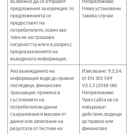
възможно да се отправят
Неприложимо
предложения за корекция, то
Няма установени
предложенията се
такива случаи
предоставят на
потребителите, освен ако
това не застрашава
сигурността или е в разрез с
предназначението на
въведената информация.
Ако въвеждането на
Изискване: 9.3.3.4.
информация води до правни
от EN 301 549
последици, финансови
V2.1.2 (2018-08)
транзакции, промяна в
Неприложимо
състоянието на
Чрез сайта не се
потребителски данни
извършват
съхранявани в масиви от
действия, водещи
данни или записване на
до правно или
резултати от тестове на
финансово