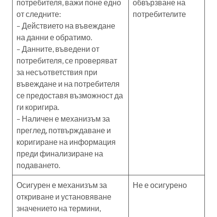
потребителя, важи поне едно
обвързване на
от следните:
потребителите
– Действието на въвеждане
на данни е обратимо.
– Данните, въведени от
потребителя, се проверяват
за несъответствия при
въвеждане и на потребителя
се предоставя възможност да
ги коригира.
– Наличен е механизъм за
преглед, потвърждаване и
коригиране на информация
преди финализиране на
подаването.
Осигурен е механизъм за
Не е осигурено
откриване и установяване
значението на термини,