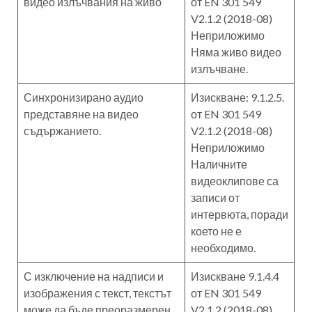
видео излъчвания на живо
от EN 301 549
V2.1.2 (2018-08)
Неприложимо
Няма живо видео
излъчване.
Синхронизирано аудио
Изискване: 9.1.2.5.
представяне на видео
от EN 301 549
съдържанието.
V2.1.2 (2018-08)
Неприложимо
Наличните
видеоклипове са
записи от
интервюта, поради
което не е
необходимо.
С изключение на надписи и
Изискване 9.1.4.4
изображения с текст, текстът
от EN 301 549
може да бъде преоразмерен
V2.1.2 (2018-08)