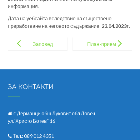
информация.
Дата на уебсайта вследствие на съществено
преработване на неговото съдържание:
23.04.2023г.
Post
navigation
Заповед
План-прием
допълване
2024-2025г.
график
учебно
време
ЗА КОНТАКТИ
с.Дерманци общ.Луковит обл.Ловеч
ул.“Христо Ботев“ 16
Тел.: 089 012 4351