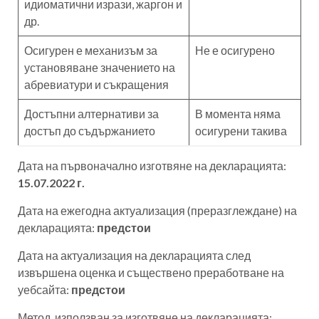
идиоматични изрази, жаргон и
др.
Осигурен е механизъм за
Не е осигурено
установяване значението на
абревиатури и съкращения
Достъпни алтернативи за
В момента няма
достъп до съдържанието
осигурени такива
Дата на първоначално изготвяне на декларацията:
15.07.2022 г.
Дата на ежегодна актуализация (преразглеждане) на
декларацията:
предстои
Дата на актуализация на декларацията след
извършена оценка и съществено преработване на
уебсайта:
предстои
Метод, използван за изготвяне на декларацията: