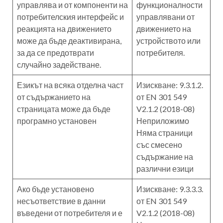
управлява и от компоненти на
функционалности
потребителския интерфейс и
управлявани от
реакцията на движението
движението на
може да бъде деактивирана,
устройството или
за да се предотврати
потребителя.
случайно задействане.
Езикът на всяка отделна част
Изискване: 9.3.1.2.
от съдържанието на
от EN 301 549
страницата може да бъде
V2.1.2 (2018-08)
програмно установен
Неприложимо
Няма страници
със смесено
съдържание на
различни езици
Ако бъде установено
Изискване: 9.3.3.3.
несъответствие в данни
от EN 301 549
въведени от потребителя и е
V2.1.2 (2018-08)