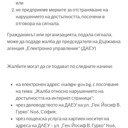
или
не предприеме мерките за отстраняване на
нарушението на достъпността, посочени в
отговора на сигнала.
Гражданинът или организацията, подала сигнала,
може да подаде жалба до председателя на Държавна
агенция „Електронно управление“ (ДАЕУ)
Жалбите могат да се подават по следните начини:
на електронен адрес: mail@e-gov.bg, с посочване
на тема: „Жалба относно нарушението на
достъпността на интернет страници“;
чрез деловодството на ДАЕУ на ул. „Ген. Йосиф В.
Гурко“ No6, София;
чрез пощенска услуга на хартиен носител на
адреса на ДАЕУ – ул. „Ген. Йосиф В. Гурко“ No6,