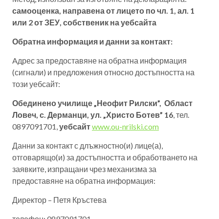
самооценка, направена от лицето по чл. 1, ал. 1
или 2 от ЗЕУ, собственик на уебсайта
Обратна информация и данни за контакт:
Aдрес за предоставяне на обратна информация
(сигнали) и предложения относно достъпността на
този уебсайт:
Обединено училище „Неофит Рилски”, Област
Ловеч, с. Дерманци, ул. „Христо Ботев” 16
, тел.
0897091701,
уебсайт
www.ou-nrilski.com
Данни за контакт с длъжностно(и) лице(а),
отговарящо(и) за достъпността и обработването на
заявките, изпращани чрез механизма за
предоставяне на обратна информация:
Директор – Петя Кръстева
телефон: 0897091701