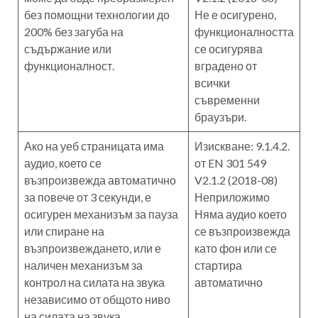
без помощни технологии до
Не е осигурено,
200% без загуба на
функционалността
съдържание или
се осигурява
функционалност.
вградено от
всички
съвременни
браузъри.
Ако на уеб страницата има
Изискване: 9.1.4.2.
аудио, което се
от EN 301 549
възпроизвежда автоматично
V2.1.2 (2018-08)
за повече от 3 секунди, е
Неприложимо
осигурен механизъм за пауза
Няма аудио което
или спиране на
се възпроизвежда
възпроизвеждането, или е
като фон или се
наличен механизъм за
стартира
контрол на силата на звука
автоматично
независимо от общото ниво
на силата на звука.